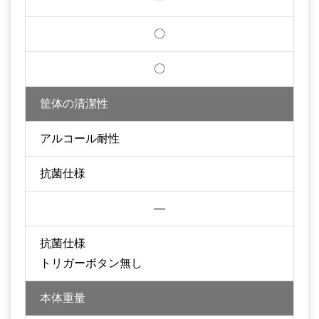
〇
〇
筐体の清潔性
アルコール耐性
抗菌仕様
—
抗菌仕様
トリガーボタン無し
本体重量