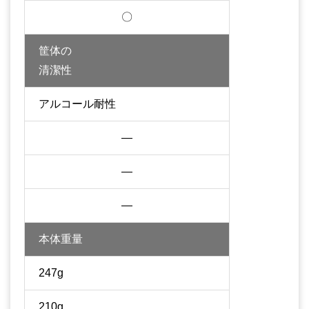
〇
筐体の
清潔性
アルコール耐性
—
—
—
本体重量
247g
210g