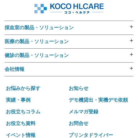
+
採血室の製品・ソリューション
採血業務ソリューション
+
医療の製品・ソリューション
採血管準備装置 i･pres core
外来用リストバンド
採血管準備装置 i･pres fine
+
健診の製品・ソリューション
RFIDリストバンド（E-ブレス®）
採血管準備装置 i・pres fit Ⅱ
健診機関向けリストバンド
ラベル・リストバンド・RFID プリンタipシリーズ
+
会社情報
尿カップラベラー CL-350
受診者名簿データ変換ツール 受診者Dataメイキング
入院用リストバンド
選ばれる理由
i･pres OPシステム
健診向けWeb問診システム スマートジェイ・メディ
バーコードリーダー
運営ポリシー
採血業務支援システム RInCS
お悩みから探す
お知らせ
キュー
ナースカート will
会社概要
採血業務指標化システム
受診キット発送アウトソーシング
実績・事例
デモ機貸出・実機デモ依頼
リストバンド発行パッケージ Freeni
社訓･経営理念
統合受付システム（採血・生理検査・放射線検査）
健診結果表･請求書発送アウトソーシング
医療事務プリント改善ソリューション
お役立ちコラム
メルマガ登録
拠点一覧･グループネットワーク
統合受付システム（採血・処置）
健診関連発送業務 内製化ソリューション
沿革
採血・採尿一体型 自動受付機 BU-REC Ⅱ
お役立ち資料
お問合せ
採血業務ソリューション
外部認証
採血ファニチャ
採血管準備装置 i・pres fit Ⅱ
イベント情報
プリンタドライバー