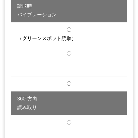
読取時
バイブレーション
〇
（グリーンスポット読取）
〇
—
〇
360°方向
読み取り
〇
—