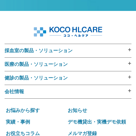
+
採血室の製品・ソリューション
採血業務ソリューション
+
医療の製品・ソリューション
採血管準備装置 i･pres core
外来用リストバンド
採血管準備装置 i･pres fine
+
健診の製品・ソリューション
RFIDリストバンド（E-ブレス®）
採血管準備装置 i・pres fit Ⅱ
健診機関向けリストバンド
ラベル・リストバンド・RFID プリンタipシリーズ
+
会社情報
尿カップラベラー CL-350
受診者名簿データ変換ツール 受診者Dataメイキング
入院用リストバンド
選ばれる理由
i･pres OPシステム
健診向けWeb問診システム スマートジェイ・メディ
バーコードリーダー
運営ポリシー
採血業務支援システム RInCS
お悩みから探す
お知らせ
キュー
ナースカート will
会社概要
採血業務指標化システム
受診キット発送アウトソーシング
実績・事例
デモ機貸出・実機デモ依頼
リストバンド発行パッケージ Freeni
社訓･経営理念
統合受付システム（採血・生理検査・放射線検査）
健診結果表･請求書発送アウトソーシング
医療事務プリント改善ソリューション
お役立ちコラム
メルマガ登録
拠点一覧･グループネットワーク
統合受付システム（採血・処置）