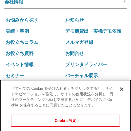
ラベル・リストバンド・RFID プリンタipシリーズ
+
会社情報
尿カップラベラー CL-350
受診者名簿データ変換ツール 受診者Dataメイキング
入院用リストバンド
選ばれる理由
i･pres OPシステム
健診向けWeb問診システム スマートジェイ・メディ
バーコードリーダー
運営ポリシー
採血業務支援システム RInCS
お悩みから探す
お知らせ
キュー
ナースカート will
会社概要
採血業務指標化システム
受診キット発送アウトソーシング
実績・事例
デモ機貸出・実機デモ依頼
リストバンド発行パッケージ Freeni
社訓･経営理念
統合受付システム（採血・生理検査・放射線検査）
健診結果表･請求書発送アウトソーシング
医療事務プリント改善ソリューション
お役立ちコラム
メルマガ登録
拠点一覧･グループネットワーク
統合受付システム（採血・処置）
健診関連発送業務 内製化ソリューション
沿革
採血・採尿一体型 自動受付機 BU-REC Ⅱ
お役立ち資料
お問合せ
採血業務ソリューション
外部認証
採血ファニチャ
採血管準備装置 i・pres fit Ⅱ
イベント情報
プリンタドライバー
採血ファニチャ
セミナー
バーチャル展示
「すべての Cookie を受け入れる」をクリックすると、サイ
トナビゲーションを強化し、サイトの使用状況を分析し、弊
社のマーケティング活動を支援するために、デバイスに Co
okie を保存することに同意したことになります。
Cookie 設定