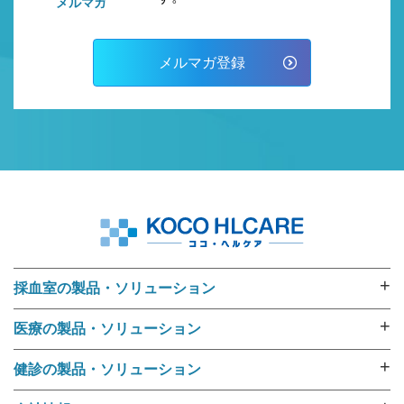
メルマガ
メルマガ登録
+
採血室の製品・ソリューション
採血業務ソリューション
+
医療の製品・ソリューション
採血管準備装置 i･pres core
外来用リストバンド
採血管準備装置 i･pres fine
+
健診の製品・ソリューション
RFIDリストバンド（E-ブレス®）
採血管準備装置 i・pres fit Ⅱ
健診機関向けリストバンド