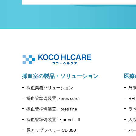
採血室の製品・ソリューション
医療
採血業務ソリューション
外
採血管準備装置 i･pres core
RF
採血管準備装置 i･pres fine
ラベ
採血管準備装置 i・pres fit Ⅱ
入
尿カップラベラー CL-350
バ