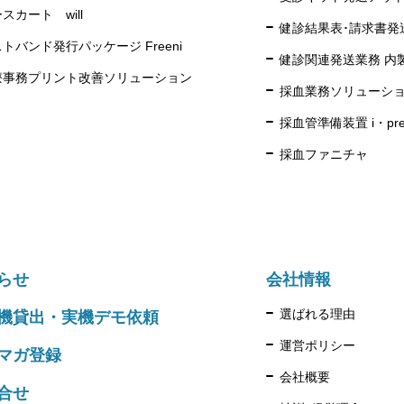
スカート will
健診結果表･請求書発
トバンド発行パッケージ Freeni
健診関連発送業務 内
療事務プリント改善ソリューション
採血業務ソリューシ
採血管準備装置 i・pres 
採血ファニチャ
らせ
会社情報
選ばれる理由
機貸出・実機デモ依頼
運営ポリシー
マガ登録
会社概要
合せ