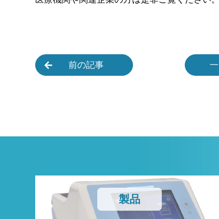
前の記事
一
製品