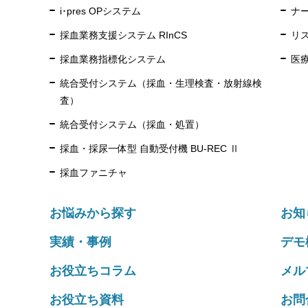
i･pres OPシステム
ナー
採血業務支援システム RInCS
リス
採血業務指標化システム
医
統合受付システム（採血・生理検査・放射線検
査）
統合受付システム（採血・処置）
採血・採尿一体型 自動受付機 BU-REC Ⅱ
採血ファニチャ
お悩みから探す
お知
実績・事例
デモ
お役立ちコラム
メル
お役立ち資料
お問