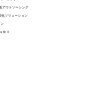
送アウトソーシング
製化ソリューション
ョン
fit Ⅱ