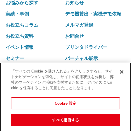
運営ポリシー
採血業務支援システム RInCS
お悩みから探す
お知らせ
キュー
ナースカート will
会社概要
採血業務指標化システム
受診キット発送アウトソーシング
実績・事例
デモ機貸出・実機デモ依頼
リストバンド発行パッケージ Freeni
社訓･経営理念
統合受付システム（採血・生理検査・放射線検査）
健診結果表･請求書発送アウトソーシング
医療事務プリント改善ソリューション
お役立ちコラム
メルマガ登録
拠点一覧･グループネットワーク
統合受付システム（採血・処置）
健診関連発送業務 内製化ソリューション
沿革
採血・採尿一体型 自動受付機 BU-REC Ⅱ
お役立ち資料
お問合せ
採血業務ソリューション
外部認証
採血ファニチャ
採血管準備装置 i・pres fit Ⅱ
イベント情報
プリンタドライバー
採血ファニチャ
セミナー
バーチャル展示
「すべての Cookie を受け入れる」をクリックすると、サイ
トナビゲーションを強化し、サイトの使用状況を分析し、弊
社のマーケティング活動を支援するために、デバイスに Co
okie を保存することに同意したことになります。
Cookie 設定
すべて拒否する