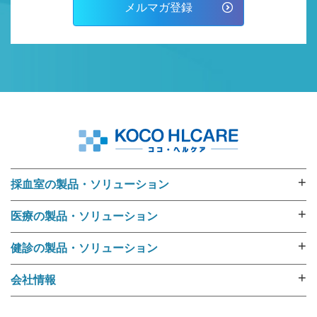
メルマガ登録
+
採血室の製品・ソリューション
採血業務ソリューション
+
医療の製品・ソリューション
採血管準備装置 i･pres core
外来用リストバンド
採血管準備装置 i･pres fine
+
健診の製品・ソリューション
RFIDリストバンド（E-ブレス®）
採血管準備装置 i・pres fit Ⅱ
健診機関向けリストバンド
ラベル・リストバンド・RFID プリンタipシリーズ
+
会社情報
尿カップラベラー CL-350
受診者名簿データ変換ツール 受診者Dataメイキング
入院用リストバンド
選ばれる理由
i･pres OPシステム
健診向けWeb問診システム スマートジェイ・メディ
バーコードリーダー