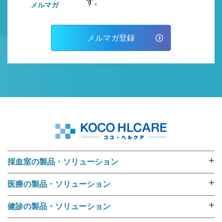
す。
メルマガ
メルマガ登録
+
採血室の製品・ソリューション
採血業務ソリューション
+
医療の製品・ソリューション
採血管準備装置 i･pres core
外来用リストバンド
採血管準備装置 i･pres fine
+
健診の製品・ソリューション
RFIDリストバンド（E-ブレス®）
採血管準備装置 i・pres fit Ⅱ
健診機関向けリストバンド