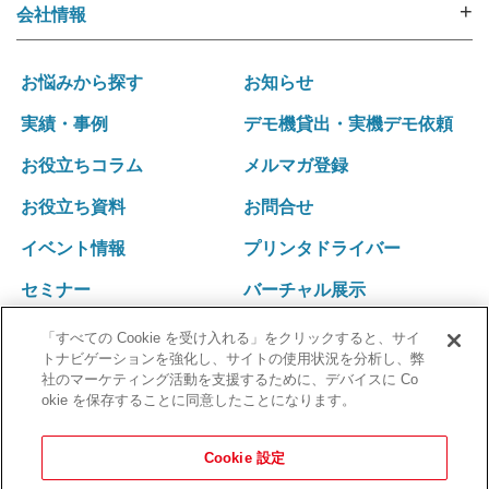
ラベル・リストバンド・RFID プリンタipシリーズ
+
会社情報
尿カップラベラー CL-350
受診者名簿データ変換ツール 受診者Dataメイキング
入院用リストバンド
選ばれる理由
i･pres OPシステム
健診向けWeb問診システム スマートジェイ・メディ
バーコードリーダー
運営ポリシー
採血業務支援システム RInCS
お悩みから探す
お知らせ
キュー
ナースカート will
会社概要
採血業務指標化システム
受診キット発送アウトソーシング
実績・事例
デモ機貸出・実機デモ依頼
リストバンド発行パッケージ Freeni
社訓･経営理念
統合受付システム（採血・生理検査・放射線検査）
健診結果表･請求書発送アウトソーシング
医療事務プリント改善ソリューション
お役立ちコラム
メルマガ登録
拠点一覧･グループネットワーク
統合受付システム（採血・処置）
健診関連発送業務 内製化ソリューション
沿革
採血・採尿一体型 自動受付機 BU-REC Ⅱ
お役立ち資料
お問合せ
採血業務ソリューション
外部認証
採血ファニチャ
採血管準備装置 i・pres fit Ⅱ
イベント情報
プリンタドライバー
採血ファニチャ
セミナー
バーチャル展示
「すべての Cookie を受け入れる」をクリックすると、サイ
トナビゲーションを強化し、サイトの使用状況を分析し、弊
社のマーケティング活動を支援するために、デバイスに Co
okie を保存することに同意したことになります。
Cookie 設定