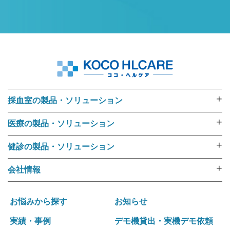
+
採血室の製品・ソリューション
採血業務ソリューション
+
医療の製品・ソリューション
採血管準備装置 i･pres core
外来用リストバンド
採血管準備装置 i･pres fine
+
健診の製品・ソリューション
RFIDリストバンド（E-ブレス®）
採血管準備装置 i・pres fit Ⅱ
健診機関向けリストバンド
ラベル・リストバンド・RFID プリンタipシリーズ
+
会社情報
尿カップラベラー CL-350
受診者名簿データ変換ツール 受診者Dataメイキング
入院用リストバンド
選ばれる理由
i･pres OPシステム
健診向けWeb問診システム スマートジェイ・メディ
バーコードリーダー
運営ポリシー
採血業務支援システム RInCS
お悩みから探す
お知らせ
キュー
ナースカート will
会社概要
採血業務指標化システム
受診キット発送アウトソーシング
実績・事例
デモ機貸出・実機デモ依頼
リストバンド発行パッケージ Freeni
社訓･経営理念
統合受付システム（採血・生理検査・放射線検査）