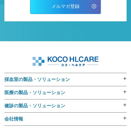
メルマガ登録
+
採血室の製品・ソリューション
採血業務ソリューション
+
医療の製品・ソリューション
採血管準備装置 i･pres core
外来用リストバンド
採血管準備装置 i･pres fine
+
健診の製品・ソリューション
RFIDリストバンド（E-ブレス®）
採血管準備装置 i・pres fit Ⅱ
健診機関向けリストバンド
ラベル・リストバンド・RFID プリンタipシリーズ
+
会社情報
尿カップラベラー CL-350
受診者名簿データ変換ツール 受診者Dataメイキング
入院用リストバンド
選ばれる理由
i･pres OPシステム
健診向けWeb問診システム スマートジェイ・メディ