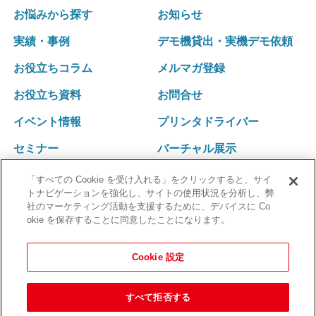
バーコードリーダー
運営ポリシー
採血業務支援システム RInCS
お悩みから探す
お知らせ
キュー
ナースカート will
会社概要
採血業務指標化システム
受診キット発送アウトソーシング
実績・事例
デモ機貸出・実機デモ依頼
リストバンド発行パッケージ Freeni
社訓･経営理念
統合受付システム（採血・生理検査・放射線検査）
健診結果表･請求書発送アウトソーシング
医療事務プリント改善ソリューション
お役立ちコラム
メルマガ登録
拠点一覧･グループネットワーク
統合受付システム（採血・処置）
健診関連発送業務 内製化ソリューション
沿革
採血・採尿一体型 自動受付機 BU-REC Ⅱ
お役立ち資料
お問合せ
採血業務ソリューション
外部認証
採血ファニチャ
採血管準備装置 i・pres fit Ⅱ
イベント情報
プリンタドライバー
採血ファニチャ
セミナー
バーチャル展示
「すべての Cookie を受け入れる」をクリックすると、サイ
トナビゲーションを強化し、サイトの使用状況を分析し、弊
社のマーケティング活動を支援するために、デバイスに Co
okie を保存することに同意したことになります。
Cookie 設定
すべて拒否する