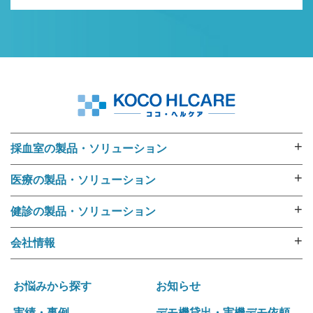
+
採血室の製品・ソリューション
採血業務ソリューション
+
医療の製品・ソリューション
採血管準備装置 i･pres core
外来用リストバンド
採血管準備装置 i･pres fine
+
健診の製品・ソリューション
RFIDリストバンド（E-ブレス®）
採血管準備装置 i・pres fit Ⅱ
健診機関向けリストバンド
ラベル・リストバンド・RFID プリンタipシリーズ
+
会社情報
尿カップラベラー CL-350
受診者名簿データ変換ツール 受診者Dataメイキング
入院用リストバンド
選ばれる理由
i･pres OPシステム
健診向けWeb問診システム スマートジェイ・メディ
バーコードリーダー
運営ポリシー
採血業務支援システム RInCS
お悩みから探す
お知らせ
キュー
ナースカート will
会社概要
採血業務指標化システム
受診キット発送アウトソーシング
実績・事例
デモ機貸出・実機デモ依頼