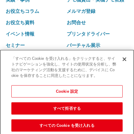
リストバンド発行パッケージ Freeni
社訓･経営理念
統合受付システム（採血・生理検査・放射線検査）
健診結果表･請求書発送アウトソーシング
医療事務プリント改善ソリューション
お役立ちコラム
メルマガ登録
拠点一覧･グループネットワーク
統合受付システム（採血・処置）
健診関連発送業務 内製化ソリューション
沿革
採血・採尿一体型 自動受付機 BU-REC Ⅱ
お役立ち資料
お問合せ
採血業務ソリューション
外部認証
採血ファニチャ
採血管準備装置 i・pres fit Ⅱ
イベント情報
プリンタドライバー
採血ファニチャ
セミナー
バーチャル展示
「すべての Cookie を受け入れる」をクリックすると、サイ
トナビゲーションを強化し、サイトの使用状況を分析し、弊
社のマーケティング活動を支援するために、デバイスに Co
okie を保存することに同意したことになります。
Cookie 設定
すべて拒否する
すべての Cookie を受け入れる
© Kobayashi Create Co.,Ltd.
プライバシーポリシー