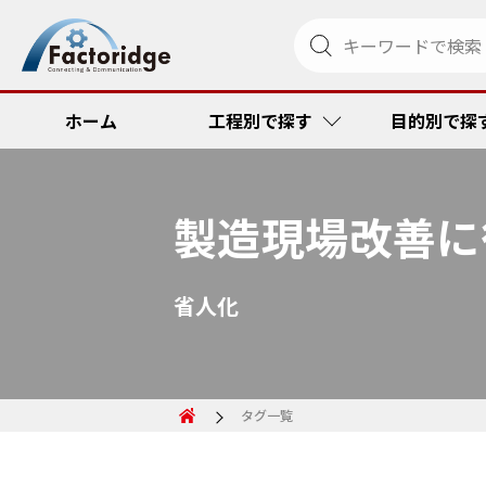
ホーム
工程別で探す
目的別で探
製造現場改善に
調達・発注
リードタイム
金型管理ソリ
RFID
省人化
受注・出荷
品質向上・ミ
ペーパーメデ
コスト低減
その他
コスト低減
トラック便到
リードタイム
タグ一覧
トレーサビリ
品質向上