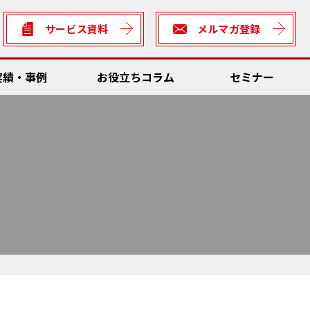
サービス資料
メルマガ登録
実績・事例
お役立ちコラム
セミナー
数低減
Dソリューション
ん方式・カイゼン
全
理システム
サビリティ
ん方式・カイゼン向けソリューション
rter
数低減
の車両との連携・輸送資材管理
善ネタ・アイデア