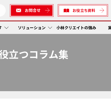
お問合せ
お役立ち資料
す
ソリューション
小林クリエイトの強み
役立つコラム集
短縮・社内在庫品低減
ューション
生産
作業工
RFI
かんば
ス防止
ィアソリューション
検査
予防保
在庫管
トレー
着・出発管理システム
短縮
かんば
RF Sta
作業工
ティ
工程内
現場改