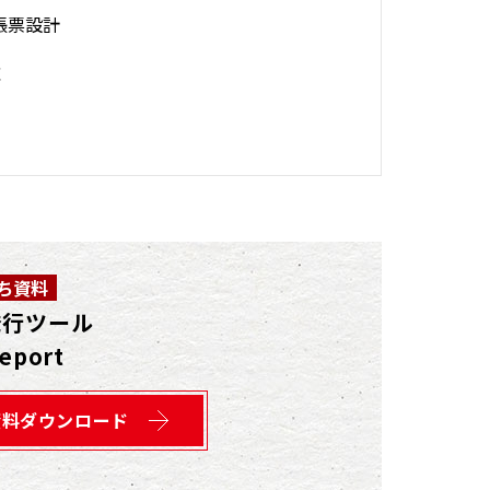
帳票設計
応
ち資料
発行ツール
eport
資料ダウンロード