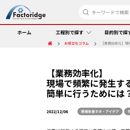
ホーム
工程別で探す
目的別で探
お役立ちコラム
【業務効率化】現
調達・発注
リードタイム
金型管理ソリ
RFID
【業務効率化】
現場で頻繁に発生す
受注・出荷
品質向上・ミ
ペーパーメデ
コスト低減
簡単に行うためには
その他
コスト低減
トラック便到
リードタイム
2022/12/06
現場改善ネタ・アイデア
トレーサビリ
品質向上