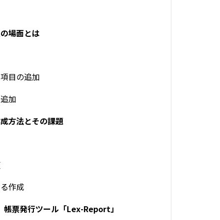
更の場面とは
加
の項目の追加
の追加
作成方法とその課題
頼
よる作成
帳票発行ツール「Lex-Report」