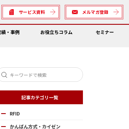
サービス資料
メルマガ登録
実績・事例
お役立ちコラム
セミナー
数低減
Dソリューション
ん方式・カイゼン
全
理システム
サビリティ
記事カテゴリ一覧
ん方式・カイゼン向けソリューション
rter
数低減
RFID
の車両との連携・輸送資材管理
善ネタ・アイデア
かんばん方式・カイゼン