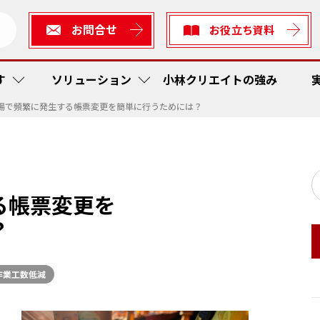
お問合せ
お役立ち資料
す
ソリューション
小林クリエイトの強み
場で頻繁に発生する帳票変更を簡単に行うためには？
短縮・社内在庫品低減
ューション
生産
作業工
RFI
かんば
る帳票変更を
ス防止
ィアソリューション
検査
予防保
在庫管
トレー
？
着・出発管理システム
短縮
かんば
RF Sta
作業工
作業工数低減
ティ
工程内
現場改