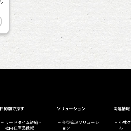
ん
目的別で探す
ソリューション
関連情報
リードタイム短縮・
金型管理ソリューシ
小林
社内在庫品低減
ョン
み