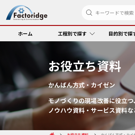
ホーム
工程別で探す
目的別で探
お役立ち資料
調達・発注
リードタイム
金型管理ソリ
RFID
かんばん方式・カイゼン
受注・出荷
品質向上・ミ
ペーパーメデ
コスト低減
モノづくりの現場改善に役立つ
その他
コスト低減
トラック便到
リードタイム
ノウハウ資料・サービス資料な
トレーサビリ
品質向上
お役立ち資料
かんばん方式・カイ