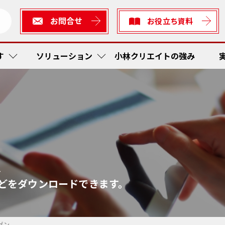
お問合せ
お役立ち資料
す
ソリューション
小林クリエイトの強み
短縮・社内在庫品低減
ューション
生産
作業工
RFI
かんば
ス防止
ィアソリューション
検査
予防保
在庫管
トレー
、
着・出発管理システム
短縮
かんば
RF Sta
作業工
どをダウンロードできます。
ティ
工程内
現場改
ゼン