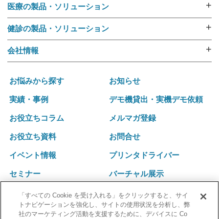
+
医療の製品・ソリューション
採血管準備装置 i･pres core
外来用リストバンド
採血管準備装置 i･pres fine
+
健診の製品・ソリューション
RFIDリストバンド（E-ブレス®）
採血管準備装置 i・pres fit Ⅱ
健診機関向けリストバンド
ラベル・リストバンド・RFID プリンタipシリーズ
+
会社情報
尿カップラベラー CL-350
受診者名簿データ変換ツール 受診者Dataメイキング
入院用リストバンド
選ばれる理由
i･pres OPシステム
健診向けWeb問診システム スマートジェイ・メディ
バーコードリーダー
運営ポリシー
採血業務支援システム RInCS
お悩みから探す
お知らせ
キュー
ナースカート will
会社概要
採血業務指標化システム
受診キット発送アウトソーシング
実績・事例
デモ機貸出・実機デモ依頼
リストバンド発行パッケージ Freeni
社訓･経営理念
統合受付システム（採血・生理検査・放射線検査）
健診結果表･請求書発送アウトソーシング
医療事務プリント改善ソリューション
お役立ちコラム
メルマガ登録
拠点一覧･グループネットワーク
統合受付システム（採血・処置）
健診関連発送業務 内製化ソリューション
沿革
採血・採尿一体型 自動受付機 BU-REC Ⅱ
お役立ち資料
お問合せ
採血業務ソリューション
外部認証
採血ファニチャ
採血管準備装置 i・pres fit Ⅱ
イベント情報
プリンタドライバー
採血ファニチャ
セミナー
バーチャル展示
「すべての Cookie を受け入れる」をクリックすると、サイ
トナビゲーションを強化し、サイトの使用状況を分析し、弊
社のマーケティング活動を支援するために、デバイスに Co