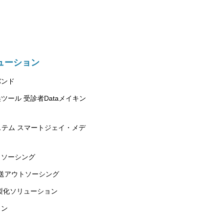
ューション
バンド
ツール 受診者Dataメイキン
ステム スマートジェイ・メデ
トソーシング
送アウトソーシング
製化ソリューション
ョン