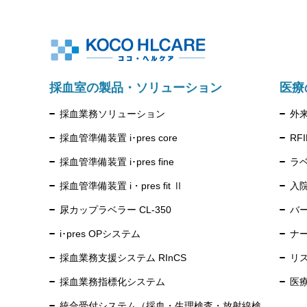
採血室の製品・ソリューション
医療
採血業務ソリューション
外
採血管準備装置 i･pres core
RF
採血管準備装置 i･pres fine
ラベ
採血管準備装置 i・pres fit Ⅱ
入
尿カップラベラー CL-350
バ
i･pres OPシステム
ナー
採血業務支援システム RInCS
リス
採血業務指標化システム
医
統合受付システム（採血・生理検査・放射線検