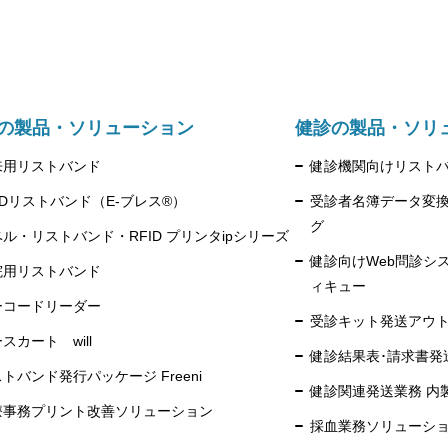
の製品・ソリューション
健診の製品・ソリ
来用リストバンド
健診機関向けリスト
IDリストバンド（E-ブレス®）
受診者名簿データ変換
グ
ル・リストバンド・RFID プリンタipシリーズ
健診向けWeb問診シ
院用リストバンド
ィキュー
ーコードリーダー
受診キット発送アウ
スカート will
健診結果表･請求書発
トバンド発行パッケージ Freeni
健診関連発送業務 内
療事務プリント改善ソリューション
採血業務ソリューシ