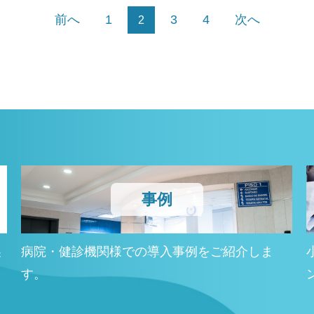
前へ
1
3
4
次へ
2
事例
製
病院・健診機関様での導入事例をご紹介しま
す。