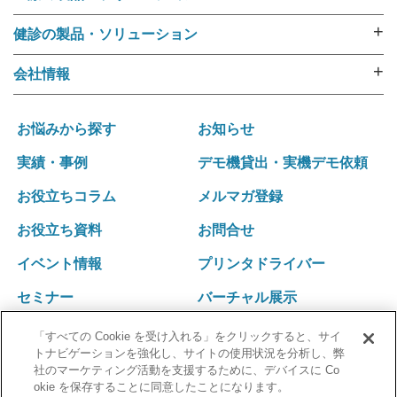
採血管準備装置 i･pres core
外来用リストバンド
採血管準備装置 i･pres fine
+
健診の製品・ソリューション
RFIDリストバンド（E-ブレス®）
採血管準備装置 i・pres fit Ⅱ
健診機関向けリストバンド
ラベル・リストバンド・RFID プリンタipシリーズ
+
会社情報
尿カップラベラー CL-350
受診者名簿データ変換ツール 受診者Dataメイキング
入院用リストバンド
選ばれる理由
i･pres OPシステム
健診向けWeb問診システム スマートジェイ・メディ
バーコードリーダー
運営ポリシー
採血業務支援システム RInCS
お悩みから探す
お知らせ
キュー
ナースカート will
会社概要
採血業務指標化システム
受診キット発送アウトソーシング
実績・事例
デモ機貸出・実機デモ依頼
リストバンド発行パッケージ Freeni
社訓･経営理念
統合受付システム（採血・生理検査・放射線検査）
健診結果表･請求書発送アウトソーシング
医療事務プリント改善ソリューション
お役立ちコラム
メルマガ登録
拠点一覧･グループネットワーク
統合受付システム（採血・処置）
健診関連発送業務 内製化ソリューション
沿革
採血・採尿一体型 自動受付機 BU-REC Ⅱ
お役立ち資料
お問合せ
採血業務ソリューション
外部認証
採血ファニチャ
採血管準備装置 i・pres fit Ⅱ
イベント情報
プリンタドライバー
採血ファニチャ
セミナー
バーチャル展示
「すべての Cookie を受け入れる」をクリックすると、サイ
トナビゲーションを強化し、サイトの使用状況を分析し、弊
社のマーケティング活動を支援するために、デバイスに Co
okie を保存することに同意したことになります。