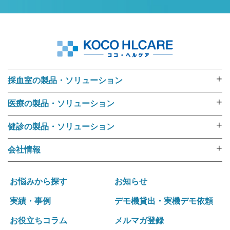
+
採血室の製品・ソリューション
採血業務ソリューション
+
医療の製品・ソリューション
採血管準備装置 i･pres core
外来用リストバンド
採血管準備装置 i･pres fine
+
健診の製品・ソリューション
RFIDリストバンド（E-ブレス®）
採血管準備装置 i・pres fit Ⅱ
健診機関向けリストバンド
ラベル・リストバンド・RFID プリンタipシリーズ
+
会社情報
尿カップラベラー CL-350
受診者名簿データ変換ツール 受診者Dataメイキング
入院用リストバンド
選ばれる理由
i･pres OPシステム
健診向けWeb問診システム スマートジェイ・メディ
バーコードリーダー
運営ポリシー
採血業務支援システム RInCS
お悩みから探す
お知らせ
キュー
ナースカート will
会社概要
採血業務指標化システム
受診キット発送アウトソーシング
実績・事例
デモ機貸出・実機デモ依頼
リストバンド発行パッケージ Freeni
社訓･経営理念
統合受付システム（採血・生理検査・放射線検査）
健診結果表･請求書発送アウトソーシング
医療事務プリント改善ソリューション
お役立ちコラム
メルマガ登録
拠点一覧･グループネットワーク
統合受付システム（採血・処置）
健診関連発送業務 内製化ソリューション