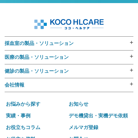
+
採血室の製品・ソリューション
採血業務ソリューション
+
医療の製品・ソリューション
採血管準備装置 i･pres core
外来用リストバンド
採血管準備装置 i･pres fine
+
健診の製品・ソリューション
RFIDリストバンド（E-ブレス®）
採血管準備装置 i・pres fit Ⅱ
健診機関向けリストバンド
ラベル・リストバンド・RFID プリンタipシリーズ
+
会社情報
尿カップラベラー CL-350
受診者名簿データ変換ツール 受診者Dataメイキング
入院用リストバンド
選ばれる理由
i･pres OPシステム
健診向けWeb問診システム スマートジェイ・メディ
バーコードリーダー
運営ポリシー
採血業務支援システム RInCS
お悩みから探す
お知らせ
キュー
ナースカート will
会社概要
採血業務指標化システム
受診キット発送アウトソーシング
実績・事例
デモ機貸出・実機デモ依頼
リストバンド発行パッケージ Freeni
社訓･経営理念
統合受付システム（採血・生理検査・放射線検査）
健診結果表･請求書発送アウトソーシング
医療事務プリント改善ソリューション
お役立ちコラム
メルマガ登録
拠点一覧･グループネットワーク
統合受付システム（採血・処置）
健診関連発送業務 内製化ソリューション
沿革