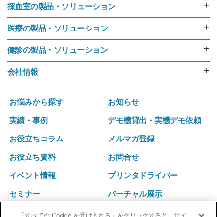
+
採血室の製品・ソリューション
採血業務ソリューション
+
医療の製品・ソリューション
採血管準備装置 i･pres core
外来用リストバンド
採血管準備装置 i･pres fine
+
健診の製品・ソリューション
RFIDリストバンド（E-ブレス®）
採血管準備装置 i・pres fit Ⅱ
健診機関向けリストバンド
ラベル・リストバンド・RFID プリンタipシリーズ
+
会社情報
尿カップラベラー CL-350
受診者名簿データ変換ツール 受診者Dataメイキング
入院用リストバンド
選ばれる理由
i･pres OPシステム
健診向けWeb問診システム スマートジェイ・メディ
バーコードリーダー
運営ポリシー
採血業務支援システム RInCS
お悩みから探す
お知らせ
キュー
ナースカート will
会社概要
採血業務指標化システム
受診キット発送アウトソーシング
実績・事例
デモ機貸出・実機デモ依頼
リストバンド発行パッケージ Freeni
社訓･経営理念
統合受付システム（採血・生理検査・放射線検査）
健診結果表･請求書発送アウトソーシング
医療事務プリント改善ソリューション
お役立ちコラム
メルマガ登録
拠点一覧･グループネットワーク
統合受付システム（採血・処置）
健診関連発送業務 内製化ソリューション
沿革
採血・採尿一体型 自動受付機 BU-REC Ⅱ
お役立ち資料
お問合せ
採血業務ソリューション
外部認証
採血ファニチャ
採血管準備装置 i・pres fit Ⅱ
イベント情報
プリンタドライバー
採血ファニチャ
セミナー
バーチャル展示
「すべての Cookie を受け入れる」をクリックすると、サイ