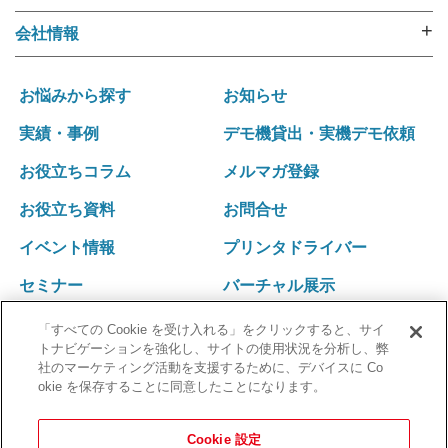
採血管準備装置 i・pres fit Ⅱ
健診機関向けリストバンド
ラベル・リストバンド・RFID プリンタipシリーズ
+
会社情報
尿カップラベラー CL-350
受診者名簿データ変換ツール 受診者Dataメイキング
入院用リストバンド
選ばれる理由
i･pres OPシステム
健診向けWeb問診システム スマートジェイ・メディ
バーコードリーダー
運営ポリシー
採血業務支援システム RInCS
お悩みから探す
お知らせ
キュー
ナースカート will
会社概要
採血業務指標化システム
受診キット発送アウトソーシング
実績・事例
デモ機貸出・実機デモ依頼
リストバンド発行パッケージ Freeni
社訓･経営理念
統合受付システム（採血・生理検査・放射線検査）
健診結果表･請求書発送アウトソーシング
医療事務プリント改善ソリューション
お役立ちコラム
メルマガ登録
拠点一覧･グループネットワーク
統合受付システム（採血・処置）
健診関連発送業務 内製化ソリューション
沿革
採血・採尿一体型 自動受付機 BU-REC Ⅱ
お役立ち資料
お問合せ
採血業務ソリューション
外部認証
採血ファニチャ
採血管準備装置 i・pres fit Ⅱ
イベント情報
プリンタドライバー
採血ファニチャ
セミナー
バーチャル展示
「すべての Cookie を受け入れる」をクリックすると、サイ
トナビゲーションを強化し、サイトの使用状況を分析し、弊
社のマーケティング活動を支援するために、デバイスに Co
okie を保存することに同意したことになります。
Cookie 設定