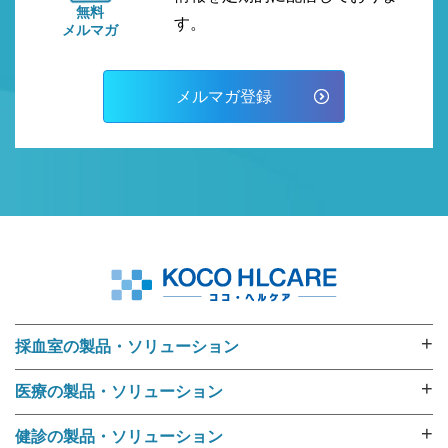
無料
す。
メルマガ
メルマガ登録
+
採血室の製品・ソリューション
採血業務ソリューション
+
医療の製品・ソリューション
採血管準備装置 i･pres core
外来用リストバンド
採血管準備装置 i･pres fine
+
健診の製品・ソリューション
RFIDリストバンド（E-ブレス®）