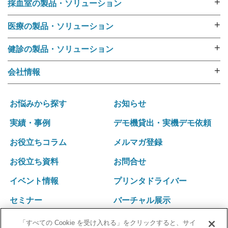
+
採血室の製品・ソリューション
採血業務ソリューション
+
医療の製品・ソリューション
採血管準備装置 i･pres core
外来用リストバンド
採血管準備装置 i･pres fine
+
健診の製品・ソリューション
RFIDリストバンド（E-ブレス®）
採血管準備装置 i・pres fit Ⅱ
健診機関向けリストバンド
ラベル・リストバンド・RFID プリンタipシリーズ
+
会社情報
尿カップラベラー CL-350
受診者名簿データ変換ツール 受診者Dataメイキング
入院用リストバンド
選ばれる理由
i･pres OPシステム
健診向けWeb問診システム スマートジェイ・メディ
バーコードリーダー
運営ポリシー
採血業務支援システム RInCS
お悩みから探す
お知らせ
キュー
ナースカート will
会社概要
採血業務指標化システム
受診キット発送アウトソーシング
実績・事例
デモ機貸出・実機デモ依頼
リストバンド発行パッケージ Freeni
社訓･経営理念
統合受付システム（採血・生理検査・放射線検査）
健診結果表･請求書発送アウトソーシング
医療事務プリント改善ソリューション
お役立ちコラム
メルマガ登録
拠点一覧･グループネットワーク
統合受付システム（採血・処置）
健診関連発送業務 内製化ソリューション
沿革
採血・採尿一体型 自動受付機 BU-REC Ⅱ
お役立ち資料
お問合せ
採血業務ソリューション
外部認証
採血ファニチャ
採血管準備装置 i・pres fit Ⅱ
イベント情報
プリンタドライバー
採血ファニチャ
セミナー
バーチャル展示
「すべての Cookie を受け入れる」をクリックすると、サイ