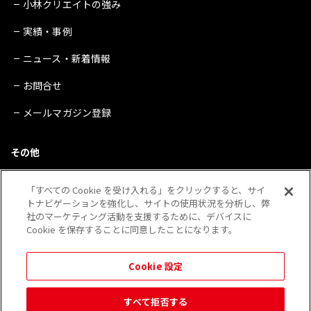
小林クリエイトの強み
実績・事例
ニュース・新着情報
お問合せ
メールマガジン登録
その他
サイトマップ
「すべての Cookie を受け入れる」をクリックすると、サイ
トナビゲーションを強化し、サイトの使用状況を分析し、弊
プライバシーポリシー
社のマーケティング活動を支援するために、デバイスに
Cookie を保存することに同意したことになります。
会社概要
※QRコードは（株）デンソーウェーブの登録商標です。
Cookie 設定
その他、当Webサイトに記載されている企業・団体・製品・サービス等の表示は 各社の登録
商標であることがあります。
すべて拒否する