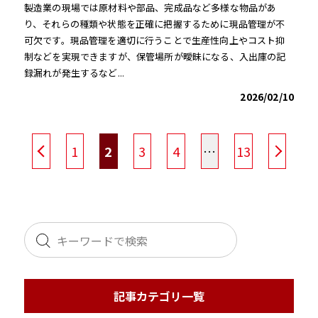
製造業の現場では原材料や部品、完成品など多様な物品があ
り、それらの種類や状態を正確に把握するために現品管理が不
可欠です。現品管理を適切に行うことで生産性向上やコスト抑
制などを実現できますが、保管場所が曖昧になる、入出庫の記
録漏れが発生するなど...
2026/02/10
投
1
2
3
4
…
次へ
13
稿
ナ
ビ
ゲ
記事カテゴリ一覧
ー